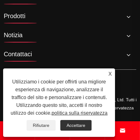
Prodotti
Notizia
Contattaci
X
Utilizziamo i cookie per offrirti una migliore
esperienza di navigazione, analizzare il
traffico del sito e personalizzare i contenuti.
Copyright © 2024 Zhejiang Shuannng Steel Industry Co., Ltd. Tutti i
Utilizzando questo sito, accetti il ​​nostro
diritti riservati.
Links
Sitemap
RSS
XML
politica sulla riservatezza
utilizzo dei cookie.
politica sulla riservatezza
Rifiutare
Accettare



