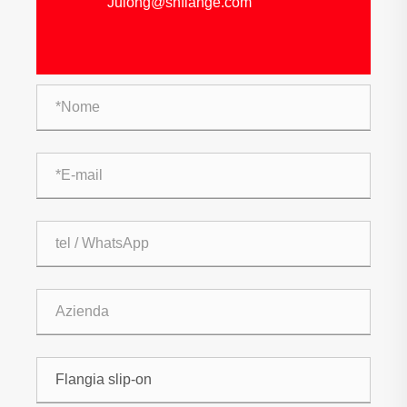
Julong@snflange.com