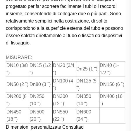
progettato per far scorrere facilmente i tubi o i raccordi
insieme, consentendo di collegare due o più parti. Sono
relativamente semplici nella costruzione, di solito
corrispondono alla superficie esterna del tubo e possono
essere saldati direttamente al tubo o fissati da dispositivi
di fissaggio.
MISURARE:
DN10 (3/8
DN15 (1/2
DN20 (3/4
DN40 (1-
Dn25 (1 ")
")
")
")
1/2 ")
DN100 (4
DN125 (5
DN50 (2 ")
Dn80 (3 ")
DN150 (6 ")
")
")
DN200 (8
DN250
DN300
DN350
DN400 (16
")
(10 ")
(12 ")
(14 ")
")
DN450
DN500
DN550
DN600
(18 ")
(20 ")
(22 ")
(24 ")
Dimensioni personalizzate Consultaci